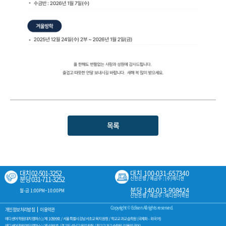
목록
대치 02-501-3252
대치 100-031-657340
분당 031-711-3252
신한은행 / 예금주 : (주)에디센
분당 140-013-908424
월-금 1:00PM~10:00PM
신한은행 / 예금주 : 에디센어학원
Copyright © Edisen All rights reserved.
개인정보처리방침
이용약관
에디센어학원(대치캠퍼스) /
제 10599호 / 서울특별시강남서초교육지원청 / 학교교과교습학원 (국제화 - 외국어)
에디센어학원(분당캠퍼스) /
제 6583호 / 경기도성남교육지원청 / 학교교과교습학원 (실용외국어)